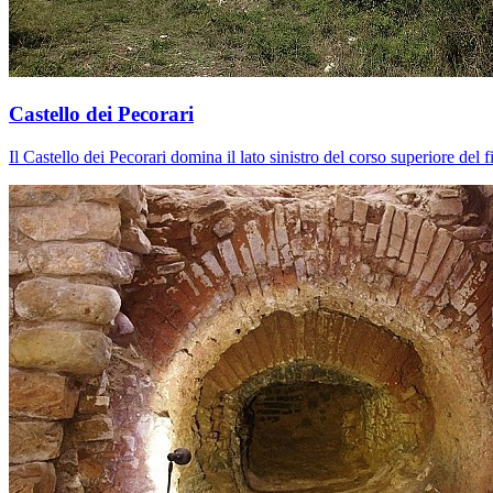
Castello dei Pecorari
Il Castello dei Pecorari domina il lato sinistro del corso superiore de