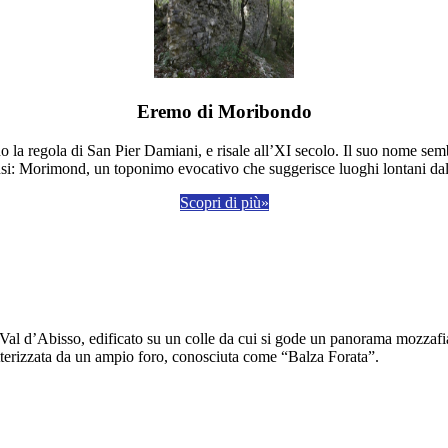
Eremo di Moribondo
la regola di San Pier Damiani, e risale all’XI secolo. Il suo nome semb
si: Morimond, un toponimo evocativo che suggerisce luoghi lontani dall
Scopri di più»
n Val d’Abisso, edificato su un colle da cui si gode un panorama mozzaf
atterizzata da un ampio foro, conosciuta come “Balza Forata”.