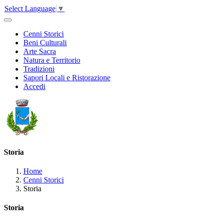
Select Language
▼
Cenni Storici
Beni Culturali
Arte Sacra
Natura e Territorio
Tradizioni
Sapori Locali e Ristorazione
Accedi
Storia
Home
Cenni Storici
Storia
Storia