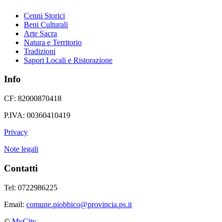
Cenni Storici
Beni Culturali
Arte Sacra
Natura e Territorio
Tradizioni
Sapori Locali e Ristorazione
Info
CF: 82000870418
P.IVA: 00360410419
Privacy
Note legali
Contatti
Tel: 0722986225
Email:
comune.piobbico@provincia.ps.it
©
MyCity