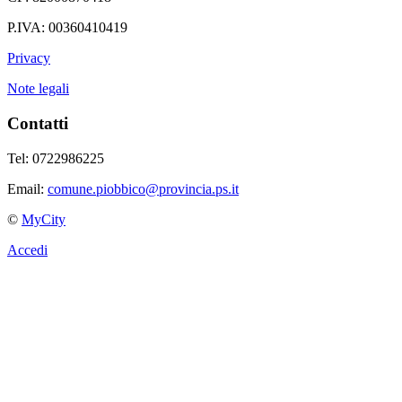
P.IVA: 00360410419
Privacy
Note legali
Contatti
Tel: 0722986225
Email:
comune.piobbico@provincia.ps.it
©
MyCity
Accedi