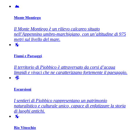
Monte Montiego
Il Monte Montiego è un rilievo calcareo situato
nell’Appennino umbro-marchigiano, con un’altitudine di 975
metri sul livello del mare.
Fiumi e Paesaggi
Il territorio di Piobbico è attraversato da corsi d’acqua
limpidi e vivaci che ne caratterizzano fortemente il paesaggio.
Escursioni
I sentieri di Piobbico rappresentano un patrimonio
naturalistico e culturale unico, capace di enfatizzare la storia
di luoghi antichi.
Rio Vitoschio