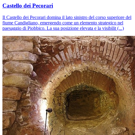
Castello dei Pecorari
Il Castello dei Pecorari domina il lato sinistro del corso superiore del
fiume Candigliano, emergendo come un elemento strategico nel
paesaggio di Piobbico. La sua posizione elevata e la visibilit (...)